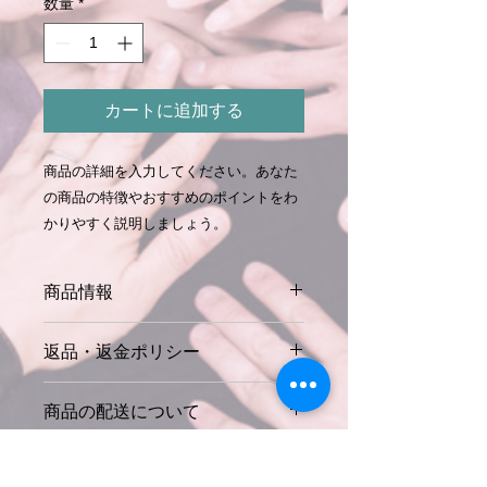
数量
*
カートに追加する
商品の詳細を入力してください。あなた
の商品の特徴やおすすめのポイントをわ
かりやすく説明しましょう。
商品情報
商品の詳細を入力してください。サイ
返品・返金ポリシー
ズ、素材、取扱説明に加え、商品の特
徴やおすすめのポイントなどを説明し
返品・返金規約を入力してください。
ましょう。
商品の配送について
商品にご満足いただけなかった場合の
返品・返金ポリシーと手順を説明しま
配送地域、料金、所要時間、梱包な
しょう。規約の内容を明確にすること
ど、商品の配送に関する情報を入力し
で、お客様の信頼を獲得し、安心して