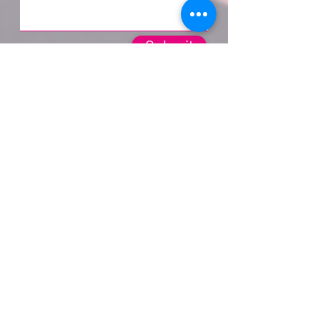
Submit
​SNS