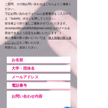
ご質問、その他お問い合わせはこちらよりご連絡く
ださい。
下記お問い合わせフォームに必要事項をご入力のう
え「Submit」ボタンを押してください。
担当者より折り返しご連絡させていただきます。
(
ecampusfes.youthfull@gmail.com
からのメールを
受信できるよう設定をお願いいたします。)
個人情報の取り扱いについては、
個人情報の取り扱
いについて
をご覧いただき、
同意の上、送信ください。